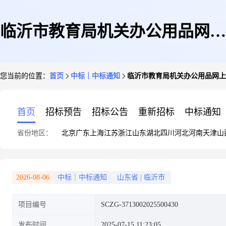
临沂市教育局机关办公用品网上
您当前的位置：
首页
中标｜中标通知
临沂市教育局机关办公用品网上
商城超市直购成交结果公告
首页
招标预告
招标公告
重新招标
中标通知
省份地区：
北京
广东
上海
江苏
浙江
山东
湖北
四川
河北
河南
天津
山
2026-08-06
中标｜中标通知
山东省
|
临沂市
项目编号
SCZG-3713002025500430
发布时间
2025-07-15 11:23:05