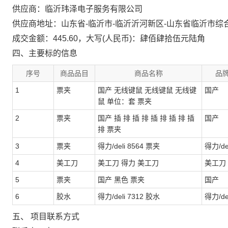
供应商：临沂玮泽电子服务有限公司
供应商地址：山东省-临沂市-临沂沂河新区-山东省临沂市综合保
成交金额：445.60，大写(人民币)：肆佰肆拾伍元陆角
四、主要标的信息
序号
商品品目
商品名称
品
1
票夹
国产 无线键鼠 无线键鼠 无线键
国产
鼠 单位：套 票夹
2
票夹
国产 插 排 插 排 插 排 插 排 插
国产
排 票夹
3
票夹
得力/deli 8564 票夹
得力/de
4
美工刀
美工刀 得力 美工刀
美工刀
5
票夹
国产 黑色 票夹
国产
6
胶水
得力/deli 7312 胶水
得力/de
五、 项目联系方式