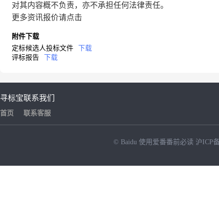
对其内容概不负责，亦不承担任何法律责任。
更多资讯报价请点击
附件下载
定标候选人投标文件
下载
评标报告
下载
寻标宝
联系我们
首页
联系客服
© Baidu
使用爱番番前必读
沪ICP备
NEW
HOT