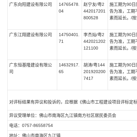
广东向阳建设有限公司
14765478.
赵宁友/粤2
施工期为
90
04
442017201
告为准，工期
800528
素而延长。
/
广东江翔建设有限公司
14750401.
李杰灿/粤2
施工期为
90
71
442021202
告为准，工期
121100
素而延长。
/
广东恒基隆建设有限公
14632917.
胡涛/粤144
施工期为
90
司
65
201920200
告为准，工期
7417
素而延长。
/
对评标结果有异议和投诉的，应根据《佛山市工程建设项目评标定
异议受理单位：佛山市南海区九江镇南方社区居民委员会
电话：0757-86558754
地址：佛山市南海区九江镇