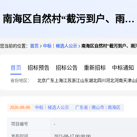
南海区自然村“截污到户、雨污
您当前的位置：
首页
中标｜候选人公示
南海区自然村“截污到户、雨
分流”建设项目——九江镇高质
首页
招标预告
招标公告
重新招标
中标通知
省份地区：
北京
广东
上海
江苏
浙江
山东
湖北
四川
河北
河南
天津
山
量推进农村生活污水治理建设工
2026-08-08
中标｜候选人公示
广东省
|
佛山市
|
南海区
项目编号
程(教育路一标段)
发布时间
2022-08-17 00:00:00