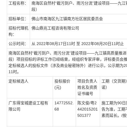
工程名称：
南海区自然村“截污到户、雨污分流”建设项目——九
段）
招标单位：
佛山市南海区九江镇南方社区居民委员会
招标代理机
佛山鼎兆工程咨询有限公司
构：
公示时间：
从 2022年08月17日11时 至 2022年08月20日11时止
南海区自然村“截污到户、雨污分流”建设项目——九江镇高质量推
段）项目招标的评标工作已经结束，经组织专家评审，评标委员会
定标候选人的投标文件（涉及商业秘密除外）进行公示，公示期为2022年0
11时。
定标候选人
投标报价
项目负责人
工期（交货期
(元)
姓名及资质
诺）
证书编号
广东得宝城建设工程有
14772552.
陈文俊/粤2
施工期为
90
限公司
68
442015201
告为准，工期
501377
素而延长。
/