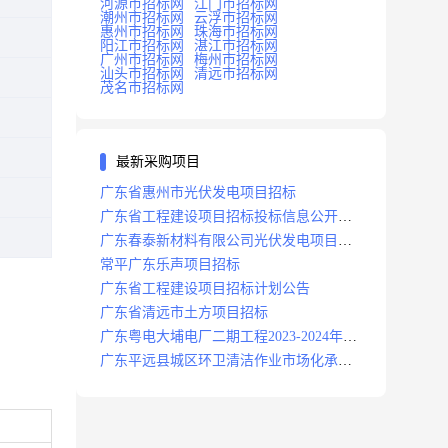
河源市招标网
江门市招标网
潮州市招标网
云浮市招标网
惠州市招标网
珠海市招标网
阳江市招标网
湛江市招标网
广州市招标网
梅州市招标网
汕头市招标网
清远市招标网
茂名市招标网
最新采购项目
广东省惠州市光伏发电项目招标
广东省工程建设项目招标投标信息公开目
录
广东春泰新材料有限公司光伏发电项目招
标
常平广东乐声项目招标
广东省工程建设项目招标计划公告
广东省清远市土方项目招标
广东粤电大埔电厂二期工程2023-2024年度
安保服务项目招标公告
广东平远县城区环卫清洁作业市场化承包
项目招标中标候选人公示