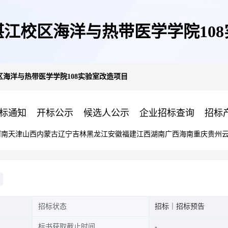
江校区海洋与热带医学学院10
海洋与热带医学学院108实验室改造项目
标通知
开标公示
候选人公示
企业招标查询
招标
河南
天津
山西
内蒙古
辽宁
吉林
黑龙江
安徽
福建
江西
湖南
广西
海南
重庆
贵州
招标状态
招标｜招标预告
标书获取截止时间