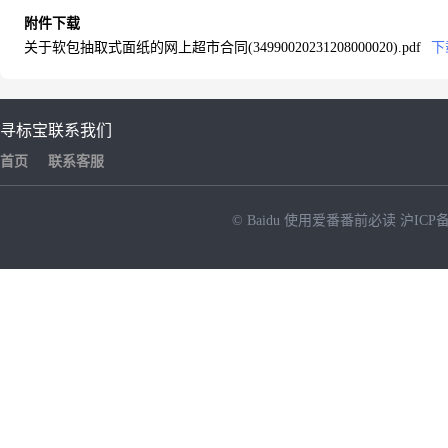
附件下载
关于软包抽取式面纸的网上超市合同(34990020231208000020).pdf
下
寻标宝
联系我们
首页
联系客服
© Baidu
使用爱番番前必读
沪ICP备
NEW
HOT