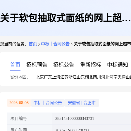
关于软包抽取式面纸的网上超市
您当前的位置：
首页
中标｜合同公告
关于软包抽取式面纸的网上超市
合同公告
首页
招标预告
招标公告
重新招标
中标通知
省份地区：
北京
广东
上海
江苏
浙江
山东
湖北
四川
河北
河南
天津
山
2026-08-08
中标｜合同公告
安徽省
|
合肥市
项目编号
2851451000000343731
发布时间
2023-12-08 12:02:00