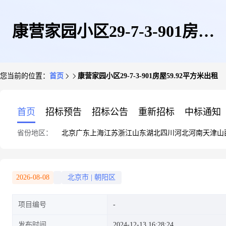
康营家园小区29-7-3-901房屋
您当前的位置：
首页
康营家园小区29-7-3-901房屋59.92平方米出租
59.92平方米出租
首页
招标预告
招标公告
重新招标
中标通知
省份地区：
北京
广东
上海
江苏
浙江
山东
湖北
四川
河北
河南
天津
山
2026-08-08
北京市
|
朝阳区
项目编号
发布时间
2024-12-13 16:28:24