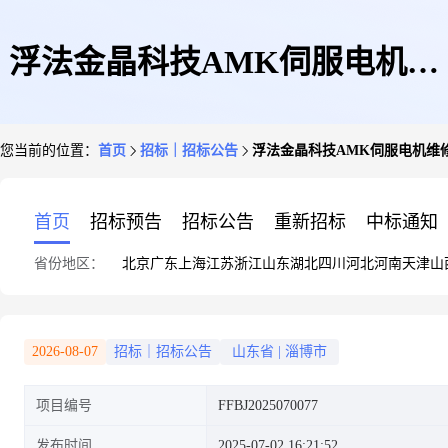
浮法金晶科技AMK伺服电机维
您当前的位置：
首页
招标｜招标公告
浮法金晶科技AMK伺服电机维
修公告询比价公告
首页
招标预告
招标公告
重新招标
中标通知
省份地区：
北京
广东
上海
江苏
浙江
山东
湖北
四川
河北
河南
天津
山
2026-08-07
招标｜招标公告
山东省
|
淄博市
项目编号
FFBJ2025070077
发布时间
2025-07-02 16:21:52