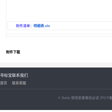
附件清单：
明细表.xls
附件下载
寻标宝
联系我们
首页
联系客服
© Baidu
使用爱番番前必读
沪ICP备