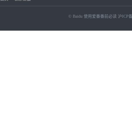
© Baidu
使用爱番番前必读
沪ICP备
NEW
HOT
暂时没有搜索结果…