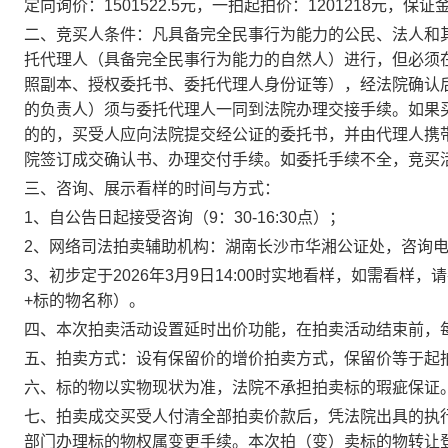
定向询价
：
1501522.5
元，
一拍
起拍价：
1201218
元，保证
二、竞买人条件：凡具备完全民事行为能力的公民、法人和
托代理人（具备完全民事行为能力的自然人）进行，但必须
照副本、授权委托书、委托代理人身份证等），经法院确认
的负责人）须与委托代理人一同到法院办理交接手续。如果
的的，买受人应向法院提交经公证的委托书，并由代理人携
院签订成交确认书、办理交付手续。如委托手续不全，竞买
三、咨询、展示看样的时间与方式：
1、自公告日起接受咨询（9：30-16:30点）；
2、网络司法拍卖辅助机构：湖南长沙市华湘公证处，咨询
3、
初步定于
20
26
年
3
月
9
日
1
4
:
0
0时实地看样，如需看样，
+标的物名称）。
四、
本次拍卖活动设置延时出价功能，在拍卖活动结束前，
五、拍卖方式：设有保留价的增价拍卖方式，保留价等于起
六、标的物以实物现状为准，法院不承担拍卖标的瑕疵保证
七、拍卖成交买受人付清全部拍卖价款后，凭法院出具的执
部门办理标的物权属变更手续。
本次拍（变）卖标的物转让