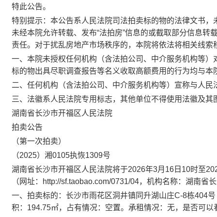
特此公告。
特别提示：本公告系人民法院司法拍卖标的物的法律文书，
未经本院允许转载、发布
“法拍房”信息的或截取部分信息转
责任。对于扰乱房地产市场秩序的，本院将依法将相关线索
一、本院未授权任何机构（含法拍公司、中介服务机构等）
标的物出具尽职调查报告等名义收取高额费用的行为均与本
二、任何机构（含法拍公司、中介服务机构等）宣称与人民
三、法徽系人民法院专用标志，其他单位不得使用法徽及其
湖南省长沙市
开福区
人民法院
拍卖公告
（第
一
次拍卖）
（
202
5
）湘
0105
执
恢
1309
号
湖南省
长沙市开福区人民法院将于
202
6
年
3
月
16
日
10时至20
（网址：http://sf.taobao.com/0731/04
，机构名称：湖南省长
一
、
拍卖标的：
长沙市雨花区洞井镇同升湖山庄
C-8栋404
积：
194.75
㎡
，
占有情况
：
空置
。承租情况
：
无，
是否可以