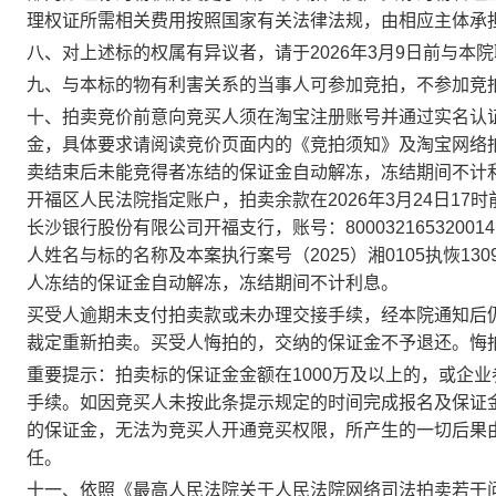
理权证所需相关费用按照国家有关法律法规，由相应主体承
八、对上述标的权属有异议者，请于
202
6
年
3
月
9
日前与本院
九、与本标的物有利害关系的当事人可参加竞拍，不参加竞
十、拍卖竞价前意向竞买人须在淘宝注册账号并通过实名认
金，具体要求请阅读竞价页面内的《竞拍须知》及淘宝网络
卖结束后未能竞得者冻结的保证金自动解冻，冻结期间不计
开福区人民法院指定账户，拍卖余款
在
202
6
年
3
月
24
日
17
长沙银行股份有限公司开福支行，账号：
8000
3216
5320
014
人姓名与标的名称及本案执行案号（
202
5）
湘
0105执
恢
130
人冻结的保证金自动解冻，冻结期间不计利息。
买受人逾期未支付拍卖款或未办理交接手续，经本院通知后
裁定重新拍卖。买受人悔拍的，交纳的保证金不予退还。悔
重要提示：拍卖标的保证金金额在
1000万及以上的，或企
手续。如因竞买人未按此条提示规定的时间完成报名及保证
的保证金，无法为竞买人开通竞买权限，所产生的一切后果
任。
十一、依照《最高人民法院关于人民法院网络司法拍卖若干