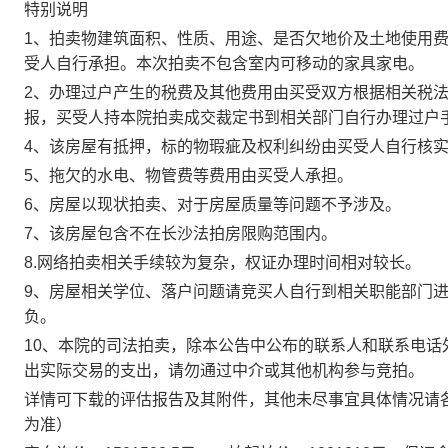
特别说明
1、
拍卖物建筑面积、性质、用途、是否欠地价及土地使用
受人自行承担。
本次拍卖不包含室内
可移动的
家具家电。
2
、办理过户产生的税费及其他费用由买受双方根据相关税
报，
买受人持本院拍卖成交裁定书到相关部门自行办理过户
4
、该房屋
有
抵押，标的物瑕疵及权利纠纷由买受人自行核
5
、拖欠的水电、物管费等费用由买受人承担。
6
、
房屋以现状拍卖、对于房屋质量等问题不予涉及
。
7
、该房屋
包含不在
长沙法拍房限购范围内。
8.网络拍卖相关手续较为复杂，权证办理时间相对较长
。
9
、房屋相关学位、落户问题请竞买人自行到相关职能部门
负。
1
0
、本院的司法拍卖，除本公告中公布的联系人和联系电话
出实际交易的支出，请勿通过中介或其他机构参与竞拍。
详情可下载的评估报告及其附件，其他未尽事宜具体情况请
为准）