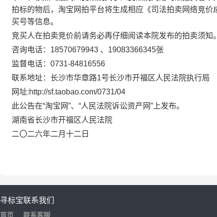
拍标的物后，淘宝网拍平台将生成相应《司法拍卖网络竞价
买号等信息。
竞买人在拍卖竞价前请务必再仔细阅读本院发布的拍卖须知
咨询电话：
18570679943 、19083366345张
监督电话：
0731-
84816556
联系地址：长沙市华章路
1号长沙市开福区人民法院执行局
网址
:http://sf.taobao.com/0731/04
此公告在
“淘宝网”、“人民法院诉讼资产网”上发布。
湖南省长沙市开福区人民法院
二
〇
二
六
年
二
月
十二
日
寻标宝
联系我们
首页
联系客服