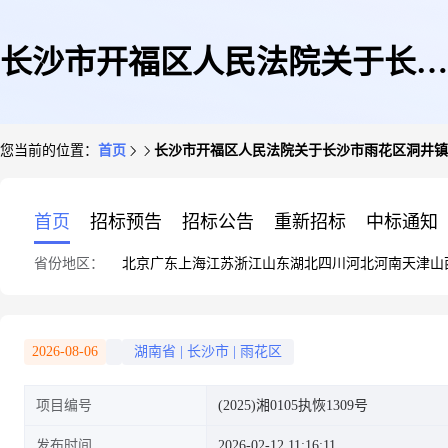
长沙市开福区人民法院关于长沙
您当前的位置：
首页
长沙市开福区人民法院关于长沙市雨花区洞井镇同升
市雨花区洞井镇同升湖山庄C-8
首页
招标预告
招标公告
重新招标
中标通知
省份地区：
北京
广东
上海
江苏
浙江
山东
湖北
四川
河北
河南
天津
山
栋404号(第一次拍卖)的公告
2026-08-06
湖南省
|
长沙市
|
雨花区
项目编号
(2025)湘0105执恢1309号
发布时间
2026-02-12 11:16:11