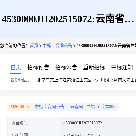
4530000JH202515072:云南省曲
您当前的位置：
首页
中标｜合同公告
4530000JH20251507
靖监狱(办公设备——多功能一
首页
招标预告
招标公告
重新招标
中标通知
省份地区：
北京
广东
上海
江苏
浙江
山东
湖北
四川
河北
河南
天津
山
体机、打印机等)购置合同公告
2026-08-07
中标｜合同公告
云南省
|
曲靖市
|
沾益区
项目编号
4530000JH202515072
发布时间
2025-08-15 12:19:25