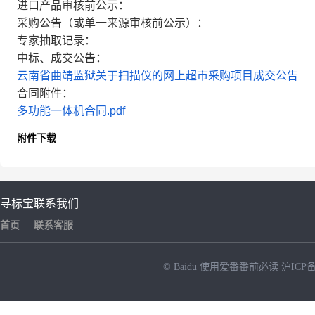
进口产品审核前公示：
采购公告（或单一来源审核前公示）：
专家抽取记录：
中标、成交公告：
云南省曲靖监狱关于扫描仪的网上超市采购项目成交公告
合同附件：
多功能一体机合同.pdf
附件下载
寻标宝
联系我们
首页
联系客服
© Baidu
使用爱番番前必读
沪ICP备
NEW
HOT