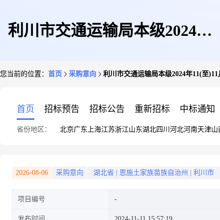
利川市交通运输局本级2024年
您当前的位置：
首页
采购意向
利川市交通运输局本级2024年11(至)
11(至)11月政府采购意向
首页
招标预告
招标公告
重新招标
中标通知
省份地区：
北京
广东
上海
江苏
浙江
山东
湖北
四川
河北
河南
天津
山
2026-08-06
采购意向
湖北省
|
恩施土家族苗族自治州
|
利川市
项目编号
发布时间
2024-11-11 15:57:19