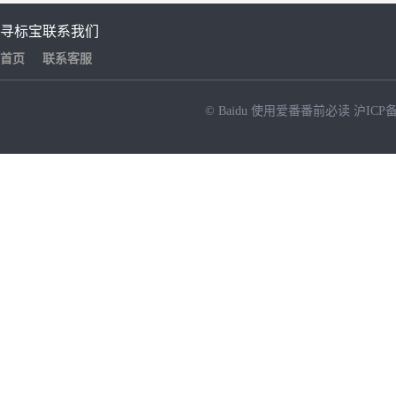
寻标宝
联系我们
首页
联系客服
© Baidu
使用爱番番前必读
沪ICP备
NEW
HOT
暂时没有搜索结果…