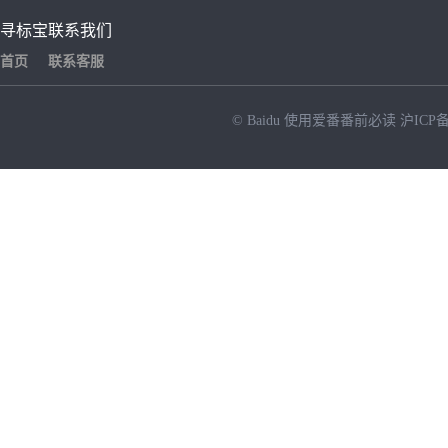
寻标宝
联系我们
首页
联系客服
© Baidu
使用爱番番前必读
沪ICP备
NEW
HOT
暂时没有搜索结果…