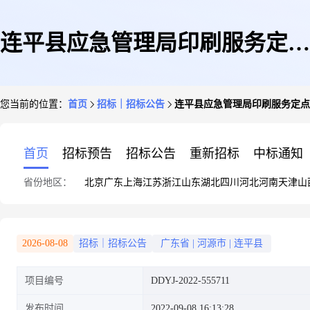
连平县应急管理局印刷服务定点
您当前的位置：
首页
招标｜招标公告
连平县应急管理局印刷服务定点
议价采购公告
首页
招标预告
招标公告
重新招标
中标通知
省份地区：
北京
广东
上海
江苏
浙江
山东
湖北
四川
河北
河南
天津
山
2026-08-08
招标｜招标公告
广东省
|
河源市
|
连平县
项目编号
DDYJ-2022-555711
发布时间
2022-09-08 16:13:28