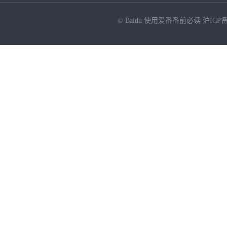
© Baidu
使用爱番番前必读
沪ICP备
NEW
HOT
暂时没有搜索结果…