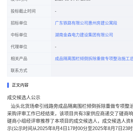
投标截止时间
招标单位
广东铁路有限公司惠州房建公寓段
中标单位
湖南金森电力建设集团有限公司
代理单位
相关产品
成品隔离围栏倾倒拆除重做专项整治施工
联系方式
正文内容
成交候选人公示
汕头北货场牵引线路旁成品隔离围栏倾倒拆除重做专项整
采购评审工作已经结束，该项目共有
3
家供应商递交了磋商
磋商小组经评审推荐了本项目的成交候选人，成交候选人资
示
(
公示时间从
2025
年
8
月
4
日
17
时
00
分至
2025
年
8
月
7
日
23
时