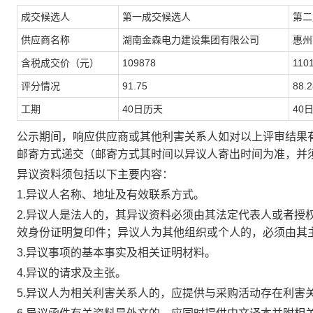
成交候选人
第一成交候选人
第二
供应商名称
湖南金森电力建设集团有限公司
惠州
含税成交价（元）
109878
110
评分情况
91.75
88.2
工期
40
日历天
40
公示期间，响应供应商或其他利害关系人如对以上评审结果
邮寄方式递交（邮寄方式其时间以异议人寄出时间为准，并
异议资料须包括以下主要内容：
1.
异议人名称、地址及有效联系方式。
2.
异议人是法人的，其异议资料必须由其法定代表人或者授
效身份证明复印件；异议人为其他组织或个人的，必须由其
3.
异议事项的基本事实及相关证明材料。
4.
异议的请求及主张。
5.
异议人为相关利害关系人的，应提供与采购活动存在利害