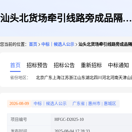
汕头北货场牵引线路旁成品隔离
您当前的位置：
首页
中标｜候选人公示
汕头北货场牵引线路旁成品
围栏倾倒拆除重做专项整治施工
首页
招标预告
招标公告
重新招标
中标通知
省份地区：
北京
广东
上海
江苏
浙江
山东
湖北
四川
河北
河南
天津
山
总价承包竞争性磋商采购成交候
2026-08-09
中标｜候选人公示
广东省
|
惠州市
|
惠城区
项目编号
HFGC-D2025-10
选人公示
发布时间
2025-08-04 17:28:33