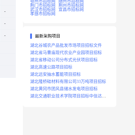
鄂州市招标网
随州市招标网
荆门市招标网
荆州市招标网
武汉市招标网
宜昌市招标网
孝感市招标网
最新采购项目
湖北谷城农产品批发市场项目招标文件
湖北省马曹庙现代农业产业园项目招标
湖北省移动公司分布式光伏项目招标
湖北高速公路项目招标
湖北远安抽水蓄能项目招标
湖北隆桥硅材料有限公司33万吨项目招标
湖北黄冈市团风县储水发电项目招标
湖北交通职业技术学院项目招标中信达咨
询