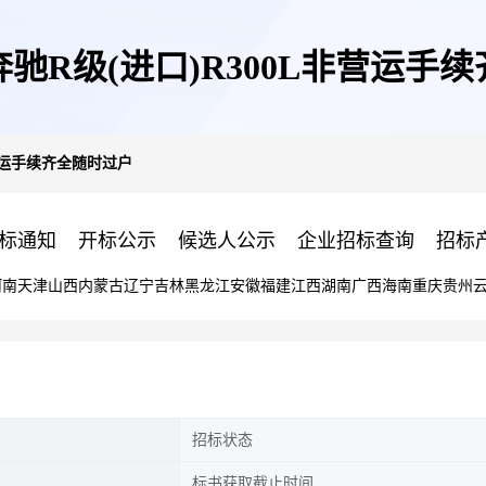
牌奔驰R级(进口)R300L非营运手
非营运手续齐全随时过户
标通知
开标公示
候选人公示
企业招标查询
招标
河南
天津
山西
内蒙古
辽宁
吉林
黑龙江
安徽
福建
江西
湖南
广西
海南
重庆
贵州
招标状态
标书获取截止时间