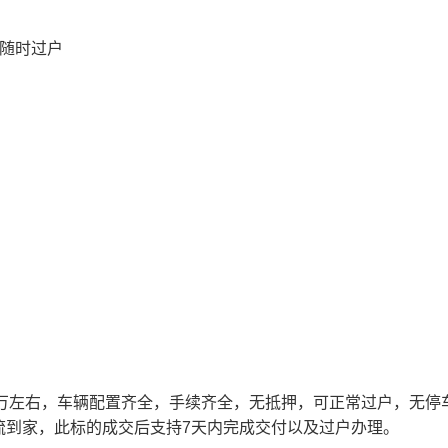
全 随时过户
60万左右，车辆配置齐全，手续齐全，无抵押，可正常过户，无停
流到家，此标的成交后支持7天内完成交付以及过户办理。