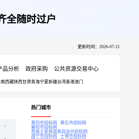
续齐全随时过户
更新时间：2026-07-21
产品分析
政府采购
公共资源交易中心
云南
西藏
陕西
甘肃
青海
宁夏
新疆
台湾
香港
澳门
热门城市
黄冈市招标网
黄石市招标网
襄阳市招标网
恩施土家族苗族自治州招标网
咸宁市招标网
十堰市招标网