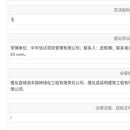
否决投标
无
提出异议
受理单位：中宇信达项目管理有限公司；联系人：武胜楠；联系电话：0311-8
63.com。
全部
隆化县绿润丰园林绿化工程有限责任公司、隆化县延明建筑工程有
限公司、
法律法规、招标文
/