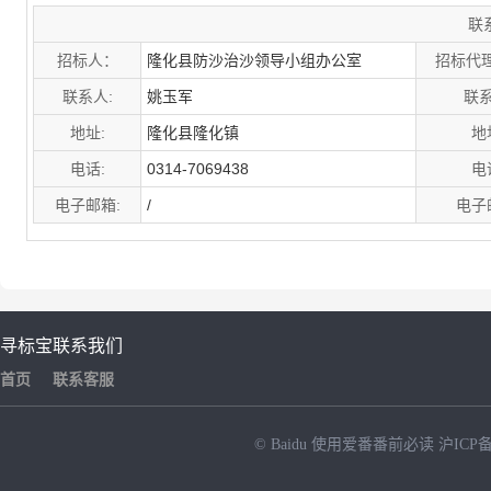
联
招标人：
隆化县防沙治沙领导小组办公室
招标代
联系人:
姚玉军
联系
地址:
隆化县隆化镇
地
电话:
0314-7069438
电
电子邮箱:
/
电子
寻标宝
联系我们
首页
联系客服
© Baidu
使用爱番番前必读
沪ICP备