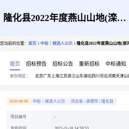
隆化县2022年度燕山山地(滦河
您当前的位置：
首页
中标｜候选人公示
隆化县2022年度燕山山地(
中游)生态综合治理项目林业建
首页
招标预告
招标公告
重新招标
中标通知
省份地区：
北京
广东
上海
江苏
浙江
山东
湖北
四川
河北
河南
天津
山
设(退化林修复)二标段中标候选
2026-08-06
中标｜候选人公示
河北省
|
承德市
|
隆化县
项目编号
人公示
发布时间
2022-11-18 14:59:53