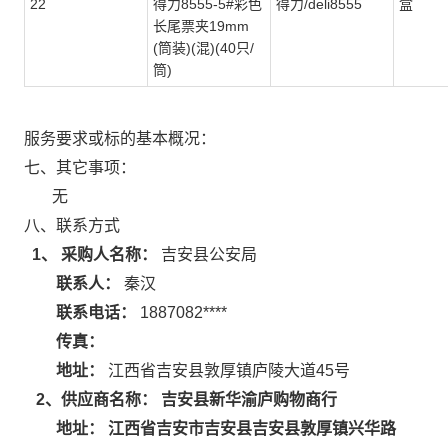
22
得力8555-5#彩色
得力/deli8555
盒
长尾票夹19mm
(筒装)(混)(40只/
筒)
服务要求或标的基本概况：
七、其它事项：
无
八、联系方式
1、 采购人名称：
吉安县公安局
联系人：
秦汉
联系电话：
1887082****
传真：
地址：
江西省吉安县敦厚镇庐陵大道45号
吉安县新华渝庐购物商行
2
、供应商名称：
江西省吉安市吉安县吉安县敦厚镇兴华路
地址：