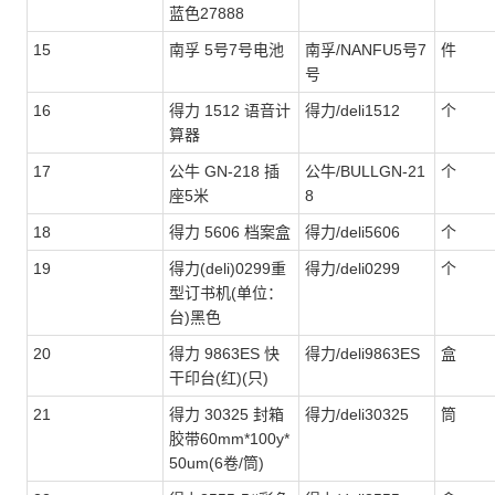
蓝色27888
15
南孚 5号7号电池
南孚/NANFU5号7
件
号
16
得力 1512 语音计
得力/deli1512
个
算器
17
公牛 GN-218 插
公牛/BULLGN-21
个
座5米
8
18
得力 5606 档案盒
得力/deli5606
个
19
得力(deli)0299重
得力/deli0299
个
型订书机(单位：
台)黑色
20
得力 9863ES 快
得力/deli9863ES
盒
干印台(红)(只)
21
得力 30325 封箱
得力/deli30325
筒
胶带60mm*100y*
50um(6卷/筒)