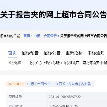
关于报告夹的网上超市合同公告
您当前的位置：
首页
中标｜合同公告
关于报告夹的网上超市合同公告
首页
招标预告
招标公告
重新招标
中标通知
省份地区：
北京
广东
上海
江苏
浙江
山东
湖北
四川
河北
河南
天津
山
2026-08-10
中标｜合同公告
江西省
|
吉安市
|
吉安县
项目编号
2231401000005397882
发布时间
2025-10-09 10:33:20