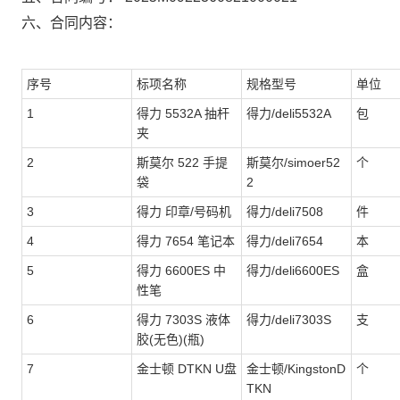
六、合同内容：
序号
标项名称
规格型号
单位
1
得力 5532A 抽杆
得力/deli5532A
包
夹
2
斯莫尔 522 手提
斯莫尔/simoer52
个
袋
2
3
得力 印章/号码机
得力/deli7508
件
4
得力 7654 笔记本
得力/deli7654
本
5
得力 6600ES 中
得力/deli6600ES
盒
性笔
6
得力 7303S 液体
得力/deli7303S
支
胶(无色)(瓶)
7
金士顿 DTKN U盘
金士顿/KingstonD
个
TKN