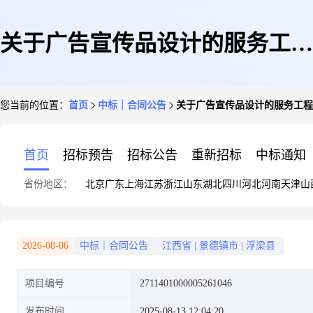
关于广告宣传品设计的服务工程
您当前的位置：
首页
中标｜合同公告
关于广告宣传品设计的服务工程
合同公告
首页
招标预告
招标公告
重新招标
中标通知
省份地区：
北京
广东
上海
江苏
浙江
山东
湖北
四川
河北
河南
天津
山
2026-08-06
中标｜合同公告
江西省
|
景德镇市
|
浮梁县
项目编号
2711401000005261046
发布时间
2025-08-13 12:04:20