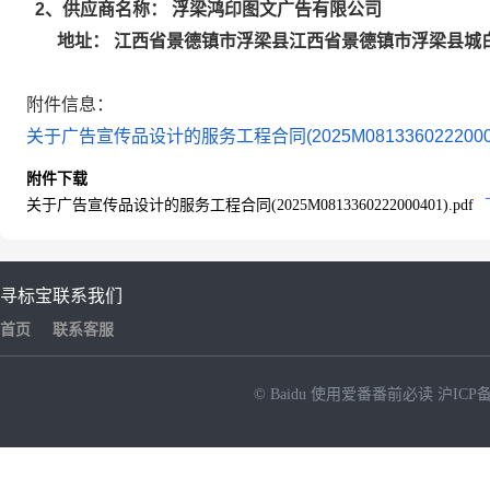
浮梁鸿印图文广告有限公司
2
、供应商名称：
江西省景德镇市浮梁县江西省景德镇市浮梁县城
地址：
附件信息：
关于广告宣传品设计的服务工程合同(2025M081336022200040
附件下载
关于广告宣传品设计的服务工程合同(2025M0813360222000401).pdf
寻标宝
联系我们
首页
联系客服
© Baidu
使用爱番番前必读
沪ICP备
NEW
HOT