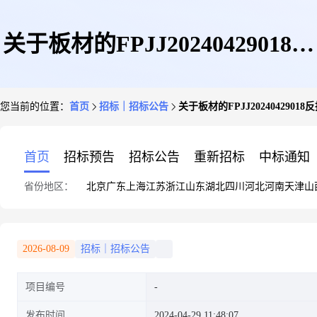
关于板材的FPJJ20240429018反
您当前的位置：
首页
招标｜招标公告
关于板材的FPJJ202404290
拍竞价采购项目采购公告
首页
招标预告
招标公告
重新招标
中标通知
省份地区：
北京
广东
上海
江苏
浙江
山东
湖北
四川
河北
河南
天津
山
2026-08-09
招标｜招标公告
项目编号
发布时间
2024-04-29 11:48:07