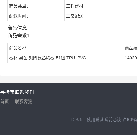
商品类型：
工程建材
配送时间：
正常配送
商品信息
商品需求1
商品名称
商品
板材 奥茵 聚四氟乙烯板 E1级 TPU+PVC
14020
寻标宝
联系我们
首页
联系客服
© Baidu
使用爱番番前必读
沪ICP备