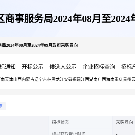
事服务局2024年08月至202
024年08月至2024年09月政府采购意向
标通知
开标公示
候选人公示
企业招标查询
招标
河南
天津
山西
内蒙古
辽宁
吉林
黑龙江
安徽
福建
江西
湖南
广西
海南
重庆
贵州
市
招标状态
采购意向
标书获取截止时间