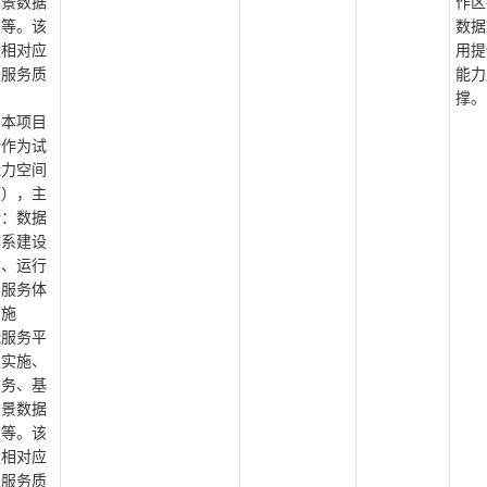
场景数据
作区
发等。该
数据
足相对应
用提
及服务质
能力
撑。
：本项目
据作为试
能力空间
题），主
括：数据
体系建设
建、运行
力服务体
实施
能服务平
级实施、
服务、基
场景数据
发等。该
足相对应
及服务质