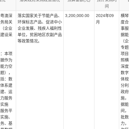
间
琴粤澳深
落实国家关于节能产品、
3,200,000.00
2024年09
横琴
服务局关
环保标志产品、促进中小
月
度合
间（企业
企业发展、残疾人福利性
事服
统建设采
单位，贫困地区农副产品
据能
等政策情况。
（企
专题
标：本项
项目
数据作为
照横
据能力空
深度
专题），
数字
包括：数
体规
撑体系建
分利
搭建、运
政府
能力服务
施，
接实施
据能
能服务平
间，
级实施、
批数
服务、基
力，