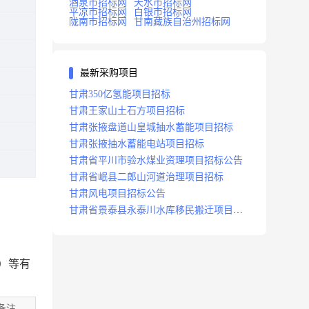
酒泉市招标网
天水市招标网
平凉市招标网
白银市招标网
陇南市招标网
甘南藏族自治州招标网
最新采购项目
甘肃350亿氢能项目招标
甘肃王家山土石方项目招标
甘肃张掖盘道山皇城抽水蓄能项目招标
甘肃张掖抽水蓄能电站项目招标
甘肃省平川市验水煤业资理项目招标公告
甘肃省岷县二郎山河道治理项目招标
甘肃风电项目招标公告
甘肃省景泰县永泰川水库移民搬迁项目招
标
）等有
备注