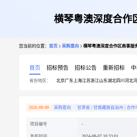
横琴粤澳深度合作区商
您当前的位置：
首页
采购意向
横琴粤澳深度合作区商事服务局2
首页
招标预告
招标公告
重新招标
中
省份地区：
北京
广东
上海
江苏
浙江
山东
湖北
四川
河北
2026-08-08
采购意向
甘肃省
|
甘南藏族自治州
|
合作
项目编号
发布时间
2024-08-07 10:33:01