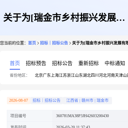
关于为[瑞金市乡村振兴发展有
您当前的位置：
首页
招标｜招标公告
关于为[瑞金市乡村振兴发展有限
限公司]公开选取[工程造价咨
首页
招标预告
招标公告
重新招标
中标通知
省份地区：
北京
广东
上海
江苏
浙江
山东
湖北
四川
河北
河南
天津
山
询]机构的公告
2026-08-07
招标｜招标公告
江西省
|
赣州市
|
瑞金市
项目编号
360781MA38P3JH42603200430
发布时间
2026-03-20 11:37:43