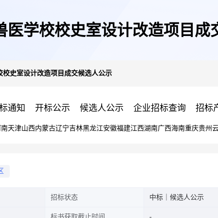
兽医学校校史室设计改造项目成
校校史室设计改造项目成交候选人公示
标通知
开标公示
候选人公示
企业招标查询
招标
河南
天津
山西
内蒙古
辽宁
吉林
黑龙江
安徽
福建
江西
湖南
广西
海南
重庆
贵州
区
招标状态
中标｜候选人公示
标书获取截止时间