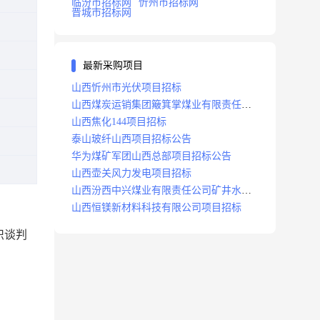
临汾市招标网
忻州市招标网
晋城市招标网
最新采购项目
山西忻州市光伏项目招标
山西煤炭运销集团簸箕掌煤业有限责任公
司井田地面三维地震勘探项目招标
山西焦化144项目招标
泰山玻纤山西项目招标公告
华为煤矿军团山西总部项目招标公告
山西壶关风力发电项目招标
山西汾西中兴煤业有限责任公司矿井水处
理站升级改造项目招标
山西恒镁新材料科技有限公司项目招标
织
谈判