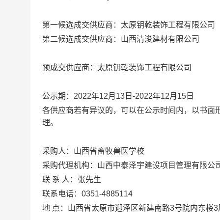
第一候选成交
供应商：
太原钥乾装饰工程有限公司
第二候选成交
供应商：
山西清浚建材有限公司
预成交供应商：
太原钥乾装饰工程有限公司
公示期：202
2
年
12
月
13
日-202
2
年
12
月
15
日
各供应商若有异议的，可以在公示时间内，以书面
理。
采购人：
山西省畜牧兽医学校
采购代理机构：山西中泰泽宇建设项目管理有限公
联 系 人：张先生
联系电话：0351-4885114
地 点：山西省太原市迎泽区新建南路3号院内东楼3