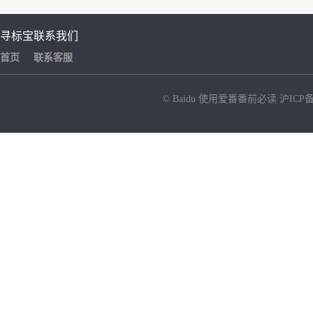
寻标宝
联系我们
首页
联系客服
© Baidu
使用爱番番前必读
沪ICP备
NEW
HOT
暂时没有搜索结果…