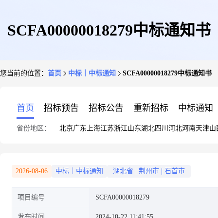
SCFA00000018279中标通知书
您当前的位置：
首页
中标｜中标通知
SCFA00000018279中标通知书
首页
招标预告
招标公告
重新招标
中标通知
省份地区：
北京
广东
上海
江苏
浙江
山东
湖北
四川
河北
河南
天津
山
2026-08-06
中标｜中标通知
湖北省
|
荆州市
|
石首市
项目编号
SCFA00000018279
发布时间
2024-10-22 11:41:55