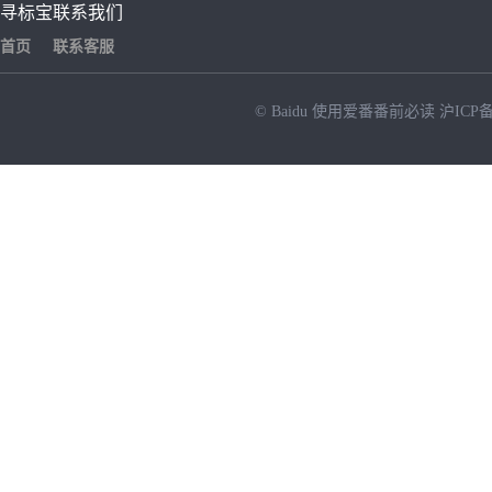
寻标宝
联系我们
首页
联系客服
© Baidu
使用爱番番前必读
沪ICP备
NEW
HOT
暂时没有搜索结果…