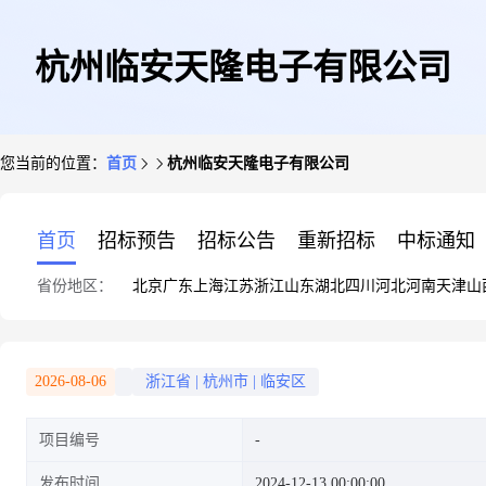
杭州临安天隆电子有限公司
您当前的位置：
首页
杭州临安天隆电子有限公司
首页
招标预告
招标公告
重新招标
中标通知
省份地区：
北京
广东
上海
江苏
浙江
山东
湖北
四川
河北
河南
天津
山
2026-08-06
浙江省
|
杭州市
|
临安区
项目编号
发布时间
2024-12-13 00:00:00