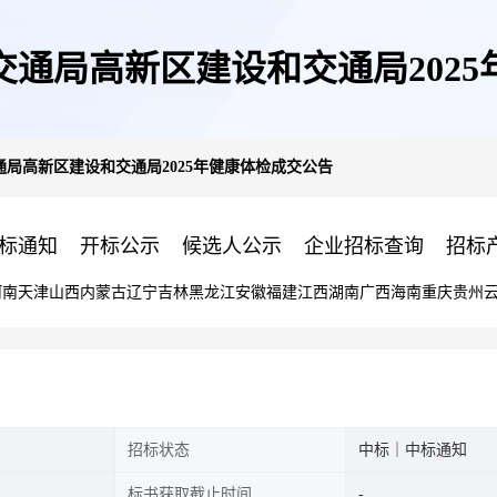
通局高新区建设和交通局202
局高新区建设和交通局2025年健康体检成交公告
标通知
开标公示
候选人公示
企业招标查询
招标
河南
天津
山西
内蒙古
辽宁
吉林
黑龙江
安徽
福建
江西
湖南
广西
海南
重庆
贵州
招标状态
中标｜中标通知
标书获取截止时间