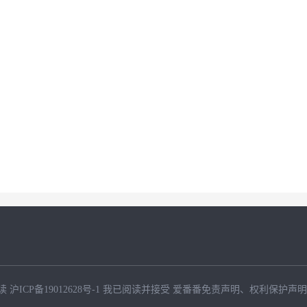
读
沪ICP备19012628号-1
我已阅读并接受
爱番番免责声明
、
权利保护声明