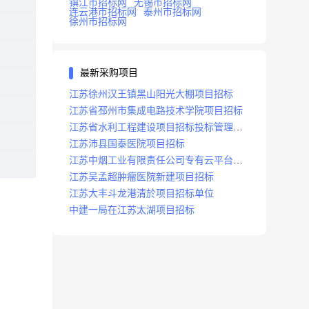
镇江市招标网
无锡市招标网
连云港市招标网
泰州市招标网
徐州市招标网
最新采购项目
江苏徐州汉王镇黑山阳光大棚项目招标
江苏省邳州市集成电路技术学院项目招标
江苏省水利工程建设项目招标投标管理办
法
江苏沛县国泰医院项目招标
江苏中烟工业有限责任公司专有云平台扩
容项目招标
江苏吴孟超肿瘤医院新建项目招标
江苏大丰斗龙港清於项目招标单位
中建一局在江苏太湖项目招标