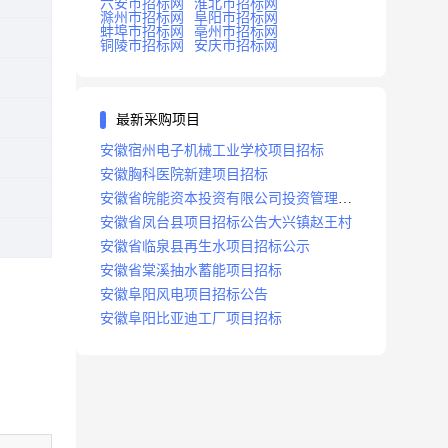
六安市招标网
淮北市招标网
滁州市招标网
阜阳市招标网
蚌埠市招标网
亳州市招标网
铜陵市招标网
安庆市招标网
最新采购项目
安徽宿州电子机械工业学校项目招标
安徽胸科医院新建项目招标
安徽省皖能资本投资有限公司投资管理系
统建设项目招标
安徽省凤台县项目招标公告大兴镇赵王村
安徽省临泉县再生水项目招标公示
安徽省棠溪抽水蓄能项目招标
安徽阜阳风电项目招标公告
安徽阜阳比亚迪工厂项目招标