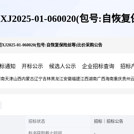
2025-01-060020(包号:自
2025-01-060020(包号:自恢复保险丝等)比价采购公告
标通知
开标公示
候选人公示
企业招标查询
招标
河南
天津
山西
内蒙古
辽宁
吉林
黑龙江
安徽
福建
江西
湖南
广西
海南
重庆
贵州
招标状态
招标｜招标公告
标书获取截止时间