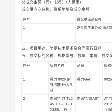
总成交金额（元）:
1653
（人民币）
成交供应商名称、联系地址及成交金额:
序号
成交供应商名称
1
喀什市学海办公用品商
四、项目用途、简要技术要求及合同履行日期:
五、成交标的名称、规格型号、数量、单价、成交金
序号
标的名称
品牌
规格
1
得力 0025 别
得力/deli
0025
针/回形针/大头
针
2
杰思特 JT-TL2
杰思特/JEAST
JT-T
451/TB2312/T
2312
X228L（通用
（通