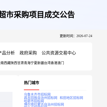
上超市采购项目成交公告
更新时间：2026-07-24
产品分析
政府采购
公共资源交易中心
云南
西藏
陕西
甘肃
青海
宁夏
新疆
台湾
香港
澳门
热门城市
乌鲁木齐市招标网
昌吉回族自治州招标网
和田地区招标网
哈密市招标网
博尔塔拉蒙古自治州招标网