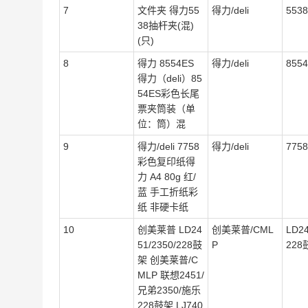
7
文件夹 得力55
得力/deli
5538
38抽杆夹(混)
(只)
8
得力 8554ES
得力/deli
855
得力（deli）85
54ES彩色长尾
票夹筒装（单
位：筒）混
9
得力/deli 7758
得力/deli
7758
彩色复印纸得
力 A4 80g 红/
蓝 手工折纸彩
纸 非硬卡纸
10
创美莱普 LD24
创美莱普/CML
LD24
51/2350/228鼓
P
228
架 创美莱普/C
MLP 联想2451/
兄弟2350/施乐
228鼓架 LJ740