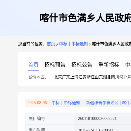
喀什市色满乡人民政府
您当前的位置：
首页
中标｜中标通知
喀什市色满乡人民政
首页
招标预告
招标公告
重新招标
中
省份地区：
北京
广东
上海
江苏
浙江
山东
湖北
四川
河北
2026-08-06
中标｜中标通知
新疆维吾尔自治区
|
喀什
项目编号
2601101000026067271
发布时间
2025-12-03 16:09:42