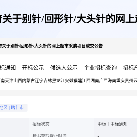
关于别针/回形针/大头针的网
府关于别针/回形针/大头针的网上超市采购项目成交公告
标通知
开标公示
候选人公示
企业招标查询
招标
河南
天津
山西
内蒙古
辽宁
吉林
黑龙江
安徽
福建
江西
湖南
广西
海南
重庆
贵州
地区
|
喀什市
招标状态
中标｜中标通知
标书获取截止时间