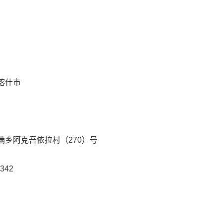
喀什市
乡阿克吾依拉村（270）号
342