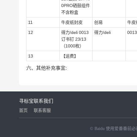
0PRO硒鼓组件
不含粉盒
11
牛皮纸封皮
创易
牛皮
12
得力/deli 0013
得力/deli
0013
订书钉 23/13
（1000枚）
13
【运费】
六、其他补充事宜:
寻标宝
联系我们
首页
联系客服
© Baidu
使用爱番番前必