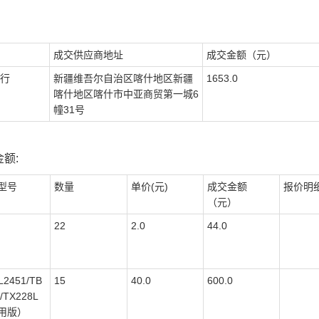
成交供应商地址
成交金额（元）
行
新疆维吾尔自治区喀什地区新疆
1653.0
喀什地区喀什市中亚商贸第一城6
幢31号
额:
型号
数量
单价(元)
成交金额
报价明
（元）
22
2.0
44.0
L2451/TB
15
40.0
600.0
/TX228L
用版）