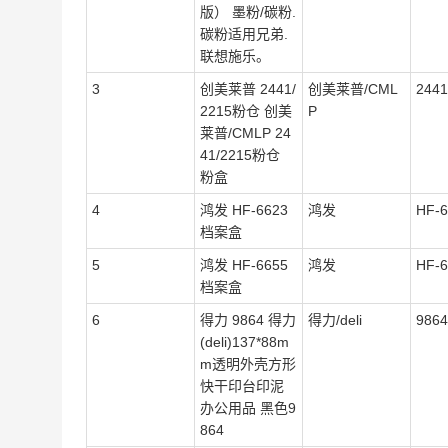
版） 墨粉/碳粉.
碳粉适用兄弟.
联想施乐。
3
创美莱普 2441/
创美莱普/CML
244
2215粉仓 创美
P
莱普/CMLP 24
41/2215粉仓
粉盒
4
鸿发 HF-6623
鸿发
HF-6
档案盒
5
鸿发 HF-6655
鸿发
HF-6
档案盒
6
得力 9864 得力
得力/deli
9864
(deli)137*88m
m透明外壳方形
快干印台印泥
办公用品 黑色9
864