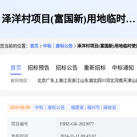
泽洋村项目(富国新)用地临时使
您当前的位置：
首页
中标｜废标公告
泽洋村项目(富国新)用地临时
用招租项目结果公告
首页
招标预告
招标公告
重新招标
中标通知
省份地区：
北京
广东
上海
江苏
浙江
山东
湖北
四川
河北
河南
天津
山
2026-08-09
中标｜废标公告
福建省
|
福州市
|
闽侯县
项目编号
FJHZ-GK-2023077
发布时间
2024-11-11 09:43:02