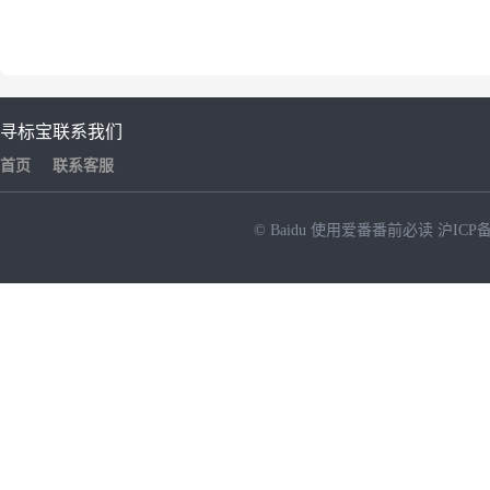
寻标宝
联系我们
首页
联系客服
© Baidu
使用爱番番前必读
沪ICP备
NEW
HOT