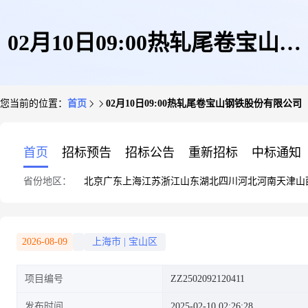
02月10日09:00热轧尾卷宝山钢
您当前的位置：
首页
02月10日09:00热轧尾卷宝山钢铁股份有限公司
铁股份有限公司
首页
招标预告
招标公告
重新招标
中标通知
省份地区：
北京
广东
上海
江苏
浙江
山东
湖北
四川
河北
河南
天津
山
2026-08-09
上海市
|
宝山区
项目编号
ZZ2502092120411
发布时间
2025-02-10 02:26:28