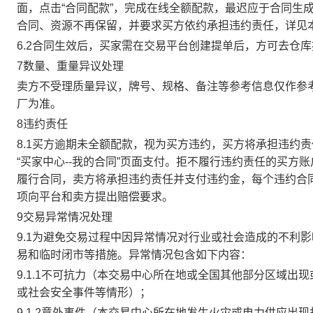
面，点击“合同配款”，完成在线全额配款，最迟应于合同生成当
合同、资源不再保留，并要求买方依约承担违约责任，详见
6.2合同生效后，买家需在交易平台创建提单后，方可去仓
7数量、重量异议处理
卖方不受理质量异议，牌号、规格、备注等参考信息仅作参
厂为准。
8违约责任
8.1买方逾期未全额配款，视为买方违约，买方将承担违约
“买家中心--我的合同”页面支付。拒不履行违约责任的买
履行合同，卖方将承担违约责任并支付违约金，每个违约合同
项向平台和卖方提出赔偿要求。
9交易异常情况处理
9.1为避免交易过程中因异常情况对行业或社会造成的不利
易和临时闭市等措施。异常情况包含如下内容：
9.1.1不可抗力（本交易中心所在地或全国其他部分区域
或社会安全事件等情形）；
9.1.2意外事件（本交易中心所在地发生火灾或电力供应出