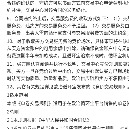
合违约确认的，守约方可以书面方式向交易中心申请强制执
约补偿，交易中心对该合同的义务终止。
9、合同违约终止后，交易服务费的收取方式如下：（1）
服务费，违约方的交易服务费不予退回。（2）交易服务费
服务费，出卖人需向循环宝支付与交易服务费等额的违约金
10、对于收取买方交易服务费的竞价场次，具体事项将在
从买方资金账户的可用余额中扣除，请确保资金账户中有足
务费逾期半年未扣款成功，且循环宝追索不成时，循环宝将
11、买方应认真阅读并执行本说明、交易中心竞价规则和
系。买方一旦在竞价过程中出价，交易中心默认买方已现场
时认可实物质量、数量和品质，欧冶供应链和卖方不承担由
12、其它有关规定详见欧冶循环宝发布的《竞价交易规则》
1适用范围
本版《单卷交易规则》适用于在欧冶循环宝平台销售的单卷
2总则
2.1本规则根据《中华人民共和国合同法》。
2.2参加单卷交易的当事人应当仔细阅读并遵守本规则，对