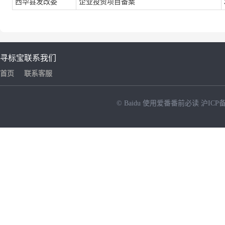
西华县发改委
企业投资项目备案
寻标宝
联系我们
首页
联系客服
© Baidu
使用爱番番前必读
沪ICP备
NEW
HOT