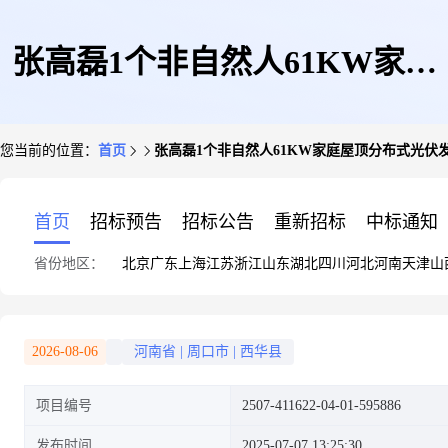
张高磊1个非自然人61KW家庭
您当前的位置：
首页
张高磊1个非自然人61KW家庭屋顶分布式光伏
屋顶分布式光伏发电并网项目
首页
招标预告
招标公告
重新招标
中标通知
省份地区：
北京
广东
上海
江苏
浙江
山东
湖北
四川
河北
河南
天津
山
2026-08-06
河南省
|
周口市
|
西华县
项目编号
2507-411622-04-01-595886
发布时间
2025-07-07 13:25:30