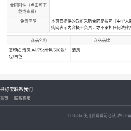
合同附件（点击可下
载或查看）
免责声明
本页面提供的政府采购合同是按照《中华人
购网表示内容概不负责，亦不承担任何法律
商品名称
商品品牌
复印纸 清风 A4/75g/8包/500张/
清风
包/白色
寻标宝
联系我们
首页
联系客服
© Baidu
使用爱番番前必读
沪ICP备