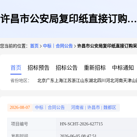
许昌市公安局复印纸直接订购采
您当前的位置：
首页
中标｜合同公告
许昌市公安局复印纸直接订购采
购合同
首页
招标预告
招标公告
重新招标
中标通知
省份地区：
北京
广东
上海
江苏
浙江
山东
湖北
四川
河北
河南
天津
山
2026-08-07
中标｜合同公告
河南省
|
许昌市
|
魏都区
项目编号
HN-SCHT-2026-627715
发布时间
2026-06-05 08:47:51