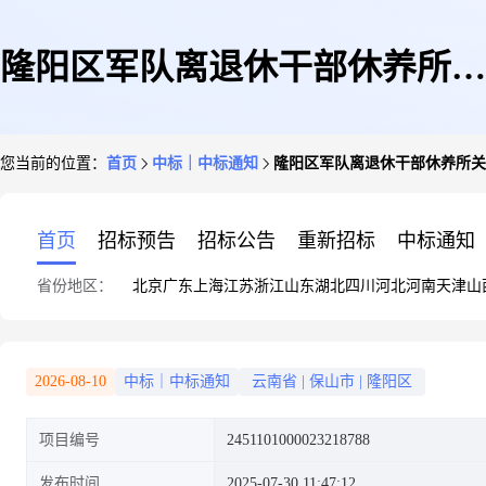
隆阳区军队离退休干部休养所关
您当前的位置：
首页
中标｜中标通知
隆阳区军队离退休干部休养所关
于一般会议服务的框架协议采购
首页
招标预告
招标公告
重新招标
中标通知
省份地区：
北京
广东
上海
江苏
浙江
山东
湖北
四川
河北
河南
天津
山
项目成交公告
2026-08-10
中标｜中标通知
云南省
|
保山市
|
隆阳区
项目编号
2451101000023218788
发布时间
2025-07-30 11:47:12