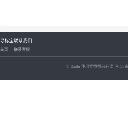
寻标宝
联系我们
首页
联系客服
© Baidu
使用爱番番前必读
沪ICP备
NEW
HOT