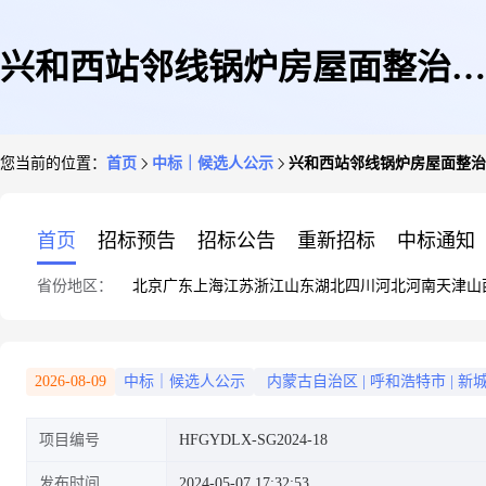
兴和西站邻线锅炉房屋面整治成
您当前的位置：
首页
中标｜候选人公示
兴和西站邻线锅炉房屋面整治
交候选人公示
首页
招标预告
招标公告
重新招标
中标通知
省份地区：
北京
广东
上海
江苏
浙江
山东
湖北
四川
河北
河南
天津
山
2026-08-09
中标｜候选人公示
内蒙古自治区
|
呼和浩特市
|
新
项目编号
HFGYDLX-SG2024-18
发布时间
2024-05-07 17:32:53