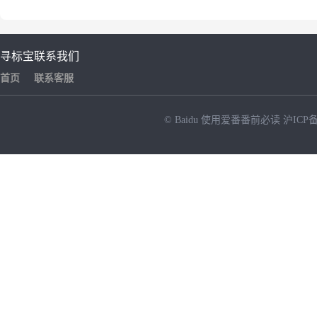
寻标宝
联系我们
首页
联系客服
© Baidu
使用爱番番前必读
沪ICP备
NEW
HOT
暂时没有搜索结果…