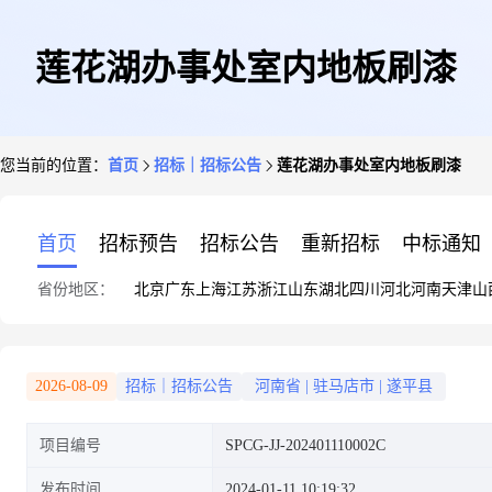
莲花湖办事处室内地板刷漆
您当前的位置：
首页
招标｜招标公告
莲花湖办事处室内地板刷漆
首页
招标预告
招标公告
重新招标
中标通知
省份地区：
北京
广东
上海
江苏
浙江
山东
湖北
四川
河北
河南
天津
山
2026-08-09
招标｜招标公告
河南省
|
驻马店市
|
遂平县
项目编号
SPCG-JJ-202401110002C
发布时间
2024-01-11 10:19:32