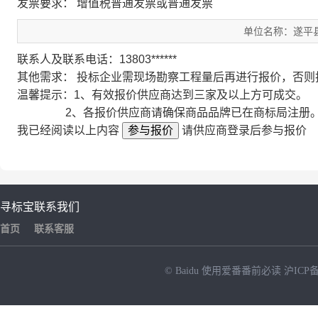
发票要求： 增值税普通发票或普通发票
单位名称：遂平
联系人及联系电话：13803******
其他需求：
投标企业需现场勘察工程量后再进行报价，否则
温馨提示：1、有效报价供应商达到三家及以上方可成交。
2、各报价供应商请确保商品品牌已在商标局注册。如
我已经阅读以上内容
参与报价
请供应商登录后参与报价
寻标宝
联系我们
首页
联系客服
© Baidu
使用爱番番前必读
沪ICP备
NEW
HOT