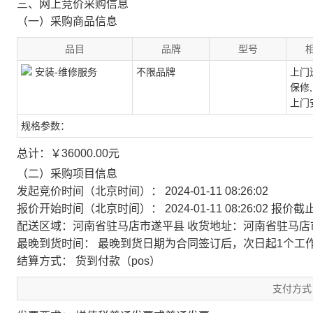
三、网上竞价采购信息
（一）采购商品信息
品目
品牌
型号
安装-维修服务
不限品牌
上门送
保修,
上门
规格参数：
总计：
￥
36000.00
元
（二）采购项目信息
发起竞价时间（北京时间）： 2024-01-11 08:26:02
报价开始时间（北京时间）： 2024-01-11 08:26:02
报价截止时
配送区域：河南省驻马店市遂平县
收货地址：河南省驻马店
最晚到货时间：
最晚到货日期为合同签订后，次日起1个工
结算方式： 货到付款（pos）
支付方式