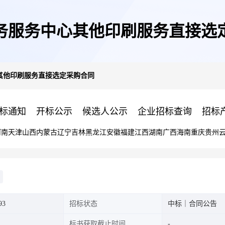
务服务中心其他印刷服务直接选
其他印刷服务直接选定采购合同
标通知
开标公示
候选人公示
企业招标查询
招标
河南
天津
山西
内蒙古
辽宁
吉林
黑龙江
安徽
福建
江西
湖南
广西
海南
重庆
贵州
93
招标状态
中标｜合同公告
标书获取截止时间