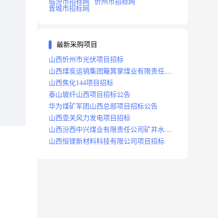
临汾市招标网
忻州市招标网
晋城市招标网
最新采购项目
山西忻州市光伏项目招标
山西煤炭运销集团簸箕掌煤业有限责任公
司井田地面三维地震勘探项目招标
山西焦化144项目招标
泰山玻纤山西项目招标公告
华为煤矿军团山西总部项目招标公告
山西壶关风力发电项目招标
山西汾西中兴煤业有限责任公司矿井水处
理站升级改造项目招标
山西恒镁新材料科技有限公司项目招标