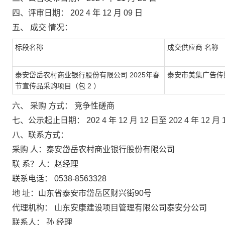
四、评审日期：
202
4
年
12
月
09
日
五、
成交
情况：
标段名称
成交供应商
名称
泰安岱岳农村商业银行股份有限公司
2025年春
泰安市美集广告传
节宣传品采购项目（包
2
）
六、
采购
方式：
竞争性磋商
七、公示起止日期：
202
4
年
12
月
12
日至
202
4
年
12
月
八、联系方式：
采购
人：泰安岱岳农村商业银行股份有限公司
联
系？人：赵经理
联系电话：
0538-8563328
地
址：山东省泰安市岱岳区财兴街90号
代理机构：
山东安康建设项目管理有限公司泰安分公司
联系人：
孙
经理