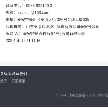
联系电话：
0538-822120
3
邮箱：
sdakta
@163.com
地址：泰安市泰山区泰山大街
326号金华大厦605
代理机构：
山东安康建设项目管理有限公司泰安分公司
采购
人：
泰安岱岳农村商业银行股份有限公司
202
4
年
12
月
11
日
寻标宝
联系我们
首页
联系客服
© Baidu
使用爱番番前必读
沪ICP备