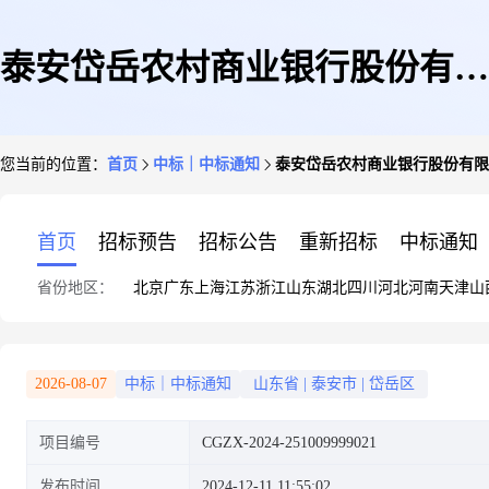
泰安岱岳农村商业银行股份有限
您当前的位置：
首页
中标｜中标通知
泰安岱岳农村商业银行股份有限公
公司2025年春节宣传品采购项目
首页
招标预告
招标公告
重新招标
中标通知
省份地区：
北京
广东
上海
江苏
浙江
山东
湖北
四川
河北
河南
天津
山
(包2)竞争性磋商成交结果公示
2026-08-07
中标｜中标通知
山东省
|
泰安市
|
岱岳区
项目编号
CGZX-2024-251009999021
发布时间
2024-12-11 11:55:02