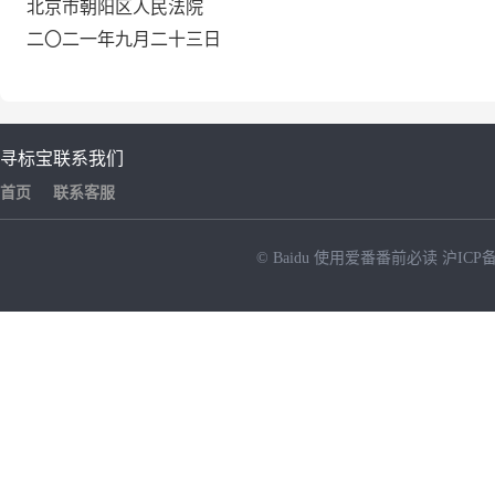
北京市朝阳区人民法院
二〇二一年九月二十三日
寻标宝
联系我们
首页
联系客服
© Baidu
使用爱番番前必读
沪ICP备
NEW
HOT