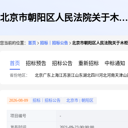
北京市朝阳区人民法院关于木柜
您当前的位置：
首页
招标｜招标公告
北京市朝阳区人民法院关于木柜子H
子HC104(14)(第二次拍卖)的公
首页
招标预告
招标公告
重新招标
中标通知
省份地区：
北京
广东
上海
江苏
浙江
山东
湖北
四川
河北
河南
天津
山
告
2026-08-09
招标｜招标公告
北京市
|
朝阳区
项目编号
发布时间
2021-09-23 00:00:00