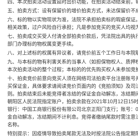
四、本次拍卖活动设置延时出价功能，在拍卖活动结束前，
五、拍卖方式：设有保留价的增价拍卖方式，未达保留价不
六、标的物以实物现状为准，法院不承担拍卖标的瑕疵保证
相关政策，过户风险自行承担；凡是参加竞买的竞买人均视
七、拍卖成交买受人付清全部拍卖价款后，凭法院出具的执
部门办理标的物权属变更手续。
八、对上述标的权属有异议者，请竞价前五个工作日与本院
九、与本标的物有利害关系的当事人（如担保物权人、质押
本次拍卖活动的整个过程；本标的的优先购买权人未参加竞
十、拍卖竞价前意向竞买人须在网络司法拍卖平台注册账号
买保证金，具体要求请阅读竞价页面内的《竞拍须知》及司
则。拍卖结束后未能竞得者冻结的保证金自动解冻，冻结期
朝阳区人民法院指定账户，拍卖余款在2021年10月12日15时前
银行：中国工商银行股份有限公司北京正阳门支行；账号：02000
金自动解冻，冻结期间不计利息。竞得者缴纳尾款时需注意法
名称。
特别提示：因疫情导致拍卖尾款无法及时按法院公告指定期