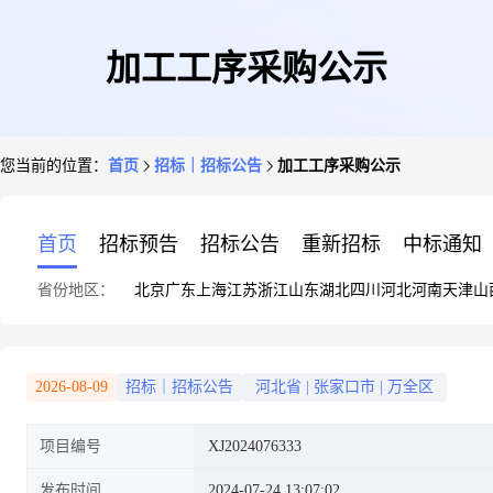
加工工序采购公示
您当前的位置：
首页
招标｜招标公告
加工工序采购公示
首页
招标预告
招标公告
重新招标
中标通知
省份地区：
北京
广东
上海
江苏
浙江
山东
湖北
四川
河北
河南
天津
山
2026-08-09
招标｜招标公告
河北省
|
张家口市
|
万全区
项目编号
XJ2024076333
发布时间
2024-07-24 13:07:02