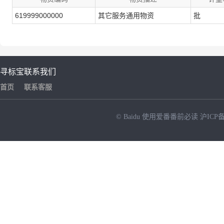
619999000000
其它服务通用物资
批
寻标宝
联系我们
首页
联系客服
© Baidu
使用爱番番前必读
沪ICP备
NEW
HOT