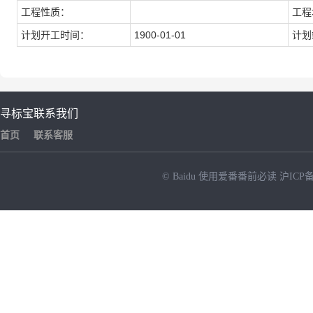
工程性质：
工程
计划开工时间：
1900-01-01
计划
寻标宝
联系我们
首页
联系客服
© Baidu
使用爱番番前必读
沪ICP备
NEW
HOT