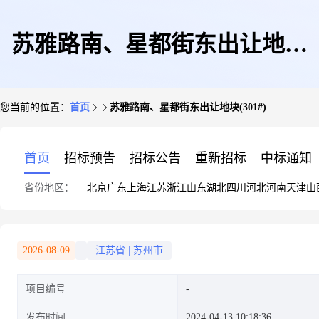
苏雅路南、星都街东出让地块
您当前的位置：
首页
苏雅路南、星都街东出让地块(301#)
(301#)
首页
招标预告
招标公告
重新招标
中标通知
省份地区：
北京
广东
上海
江苏
浙江
山东
湖北
四川
河北
河南
天津
山
2026-08-09
江苏省
|
苏州市
项目编号
发布时间
2024-04-13 10:18:36