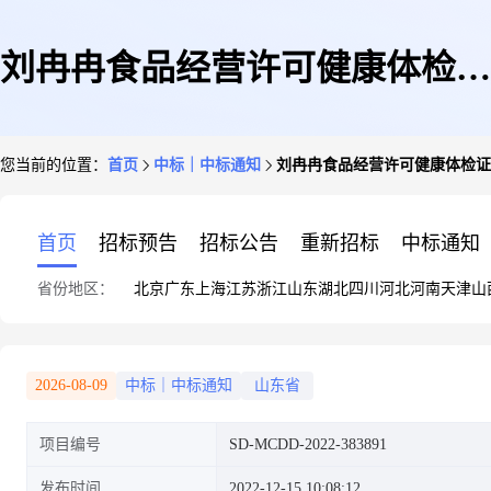
刘冉冉食品经营许可健康体检证
您当前的位置：
首页
中标｜中标通知
刘冉冉食品经营许可健康体检证
明(健康证)中介服务议价成交公
首页
招标预告
招标公告
重新招标
中标通知
省份地区：
北京
广东
上海
江苏
浙江
山东
湖北
四川
河北
河南
天津
山
告
2026-08-09
中标｜中标通知
山东省
项目编号
SD-MCDD-2022-383891
发布时间
2022-12-15 10:08:12