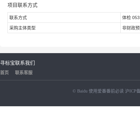
项目联系方式
联系方式
体检 053
采购主体类型
非财政预
寻标宝
联系我们
首页
联系客服
© Baidu
使用爱番番前必读
沪ICP备
NEW
HOT