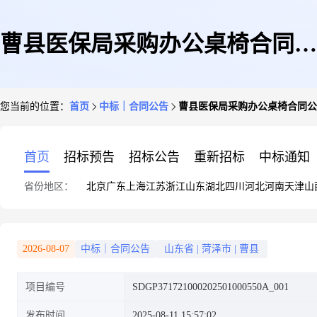
曹县医保局采购办公桌椅合同公
您当前的位置：
首页
中标｜合同公告
曹县医保局采购办公桌椅合同公
示
首页
招标预告
招标公告
重新招标
中标通知
省份地区：
北京
广东
上海
江苏
浙江
山东
湖北
四川
河北
河南
天津
山
2026-08-07
中标｜合同公告
山东省
|
菏泽市
|
曹县
项目编号
SDGP371721000202501000550A_001
发布时间
2025-08-11 15:57:02