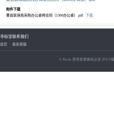
附件下载
曹县医保局采购办公桌椅合同（1300办公桌）.pdf
下载
寻标宝
联系我们
首页
联系客服
© Baidu
使用爱番番前必读
沪ICP备
NEW
HOT