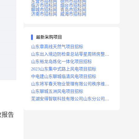
东营市招标网
德州市招标网
临沂市招标网
烟台市招标网
聊城市招标网
青岛市招标网
济南市招标网
威海市招标网
最新采购项目
山东章高线天然气项目招标
山东出入境边防检查总站零星周转房整修
项目招标中标
山东裕龙岛炼化一体化项目招标
2023山东集中式路上风电项目招标
中电建山东聊城临清风电项目招标
山东将军春天物业管理有限公司秩序维护
服务项目招标公告
山东聊城五洲风电项目招标
芜湖安得智联科技有限公司山东分公司济
南地区快递项目招标公告
收报告