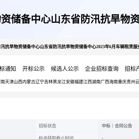
物资储备中心山东省防汛抗旱物资储
防汛抗旱物资储备中心山东省防汛抗旱物资储备中心2023年6月车辆租赁
务项目验收报告公开
标通知
开标公示
候选人公示
企业招标查询
招标
河南
天津
山西
内蒙古
辽宁
吉林
黑龙江
安徽
福建
江西
湖南
广西
海南
重庆
贵州
招标状态
中标｜合同公告
标书获取截止时间