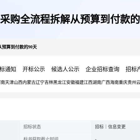
采购全流程拆解从预算到付款的
预算到付款的90天
标通知
开标公示
候选人公示
企业招标查询
招标
河南
天津
山西
内蒙古
辽宁
吉林
黑龙江
安徽
福建
江西
湖南
广西
海南
重庆
贵州
招标状态
招标｜信息变更
标书获取截止时间