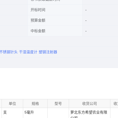
开标时间
预算金额
中标金额
不锈钢针头
干湿温度计
塑钢注射器
单位
规格
型号
收货公司
收
支
5毫升
萝北东方希望农业有限