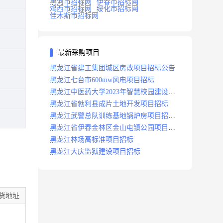
黑河市招标网
伊春市招标网
鸡西市招标网
绥化市招标网
佳木斯市招标网
最新采购项目
黑龙江省建工集团城区房改项目招标公告
黑龙江七台市600mw风电项目招标
黑龙江中医药大学2023年智慧校园建设项
目招标公告
黑龙江省勃利县成片土地开发项目招标
黑龙江武警总队训练基地锅炉房项目招标
公示
黑龙江省伊春金林区金山屯镇公园项目招
标公告
黑龙江林场高标准项目招标
黑龙江大庆监狱建设项目招标
货地址