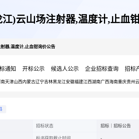
龙江)云山场注射器,温度计,止血
注射器,温度计,止血钳询价公告
标通知
开标公示
候选人公示
企业招标查询
招标
河南
天津
山西
内蒙古
辽宁
吉林
黑龙江
安徽
福建
江西
湖南
广西
海南
重庆
贵州
县
招标状态
招标｜招标公告
标书获取截止时间