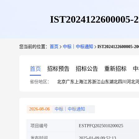
IST202412260
您当前的位置：
首页
中标｜中标通知
IST2024122600
首页
招标预告
招标公告
重新招标
中
省份地区：
北京
广东
上海
江苏
浙江
山东
湖北
四川
河北
2026-08-06
中标｜中标通知
项目编号
ESTPFQ2025010200025
发布时间
2025-01-09 09:52:13