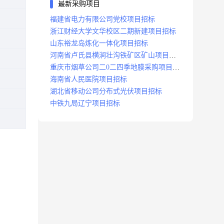
最新采购项目
福建省电力有限公司党校项目招标
浙江财经大学文华校区二期新建项目招标
山东裕龙岛炼化一体化项目招标
河南省卢氏县横涧壮沟铁矿区矿山项目招
标公告
重庆市烟草公司二0二四季地膜采购项目招
标公告
海南省人民医院项目招标
湖北省移动公司分布式光伏项目招标
中铁九局辽宁项目招标