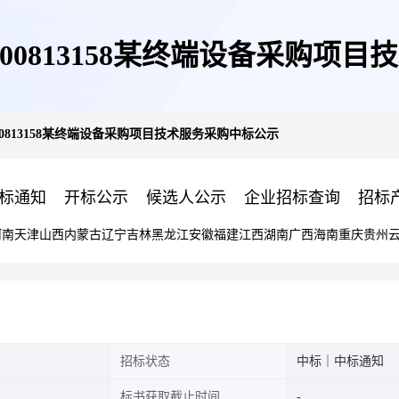
0005-200813158某终端设备采
005-200813158某终端设备采购项目技术服务采购中标公示
标通知
开标公示
候选人公示
企业招标查询
招标
河南
天津
山西
内蒙古
辽宁
吉林
黑龙江
安徽
福建
江西
湖南
广西
海南
重庆
贵州
招标状态
中标｜中标通知
标书获取截止时间