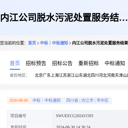
内江公司脱水污泥处置服务结果
您当前的位置：
首页
中标｜中标通知
内江公司脱水污泥处置服务结果
公告
首页
招标预告
招标公告
重新招标
中标通知
省份地区：
北京
广东
上海
江苏
浙江
山东
湖北
四川
河北
河南
天津
山
2026-08-06
中标｜中标通知
四川省
|
内江市
|
市中区
项目编号
SWUEECG202411593
发布时间
2024-08-30 14:30:24