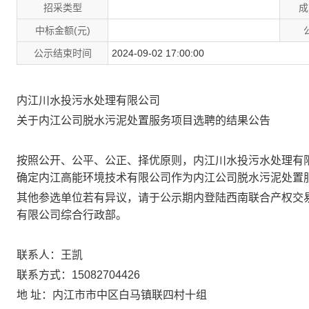
招采类型
成
中标金额(元)
公示结束时间
2024-09-02 17:00:00
内江川水投污水处理有限公司
关于
内江公司脱水污泥处置服务
项目选聘的结果公告
按照公开、公平、公正、择优原则，
内江川水投污水处理有
确定
内江高能环境技术有限
公司
作为
内江公司脱水污泥处置
其他参选单位若有异议，请
于公示期内
登陆西南联合产权交
有限
公司
综合行政
部
。
联系人：王凯
联系方式：15082704426
地
址：内江市市中区白马镇联四村十组