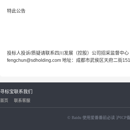
特此公告
投标人投诉/质疑请联系四川发展（控股）公司招采监督中心 电话：028
fengchun@sdholding.com 地址：成都市武侯区天府二
寻标宝
联系我们
首页
联系客服
© Baidu
使用爱番番前必读
沪ICP备