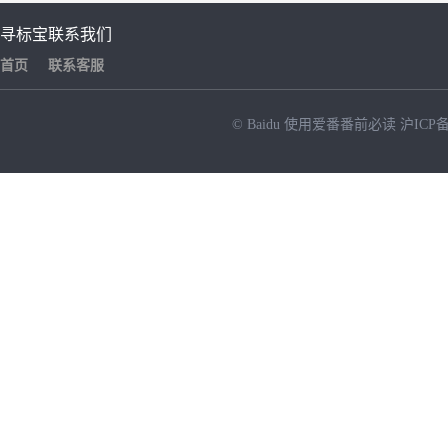
寻标宝
联系我们
首页
联系客服
© Baidu
使用爱番番前必读
沪ICP备
NEW
HOT
暂时没有搜索结果…