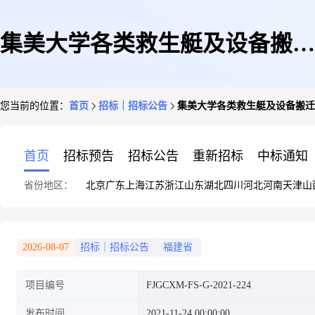
集美大学各类救生艇及设备搬迁
您当前的位置：
首页
招标｜招标公告
集美大学各类救生艇及设备搬迁
公开招标公告
首页
招标预告
招标公告
重新招标
中标通知
省份地区：
北京
广东
上海
江苏
浙江
山东
湖北
四川
河北
河南
天津
山
2026-08-07
招标｜招标公告
福建省
项目编号
FJGCXM-FS-G-2021-224
发布时间
2021-11-24 00:00:00