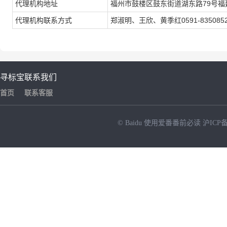
代理机构地址
福州市鼓楼区鼓东街道湖东路79号福
代理机构联系方式
郑淑明、王欣、黄季红0591-8350852
寻标宝
联系我们
首页
联系客服
© Baidu
使用爱番番前必读
沪ICP备
NEW
HOT