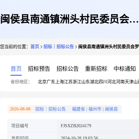
闽侯县南通镇洲头村民委员会罗
您当前的位置：
首页
招标｜招标公告
闽侯县南通镇洲头村民委员会罗
洲南路洲头村小支路接驳口改造
首页
招标预告
招标公告
重新招标
中标通知
省份地区：
北京
广东
上海
江苏
浙江
山东
湖北
四川
河北
河南
天津
山
项目竞争性磋商公告
2026-08-08
招标｜招标公告
福建省
|
福州市
|
闽侯县
项目编号
FJSXZB2024179
发布时间
2024-10-28 19:03:56