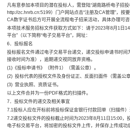
凡有意参加本项目的潜在投标人，需登陆“湖南路桥电子招投
http://zc.hnrb.cn:5199）门户网站点击“注册及
CA数字证书后方可开展全流程电子招采活动，具体办理可咨
本项技术服务招标文件获取方式如下：请于
2023
年8月1日1
平台”（以下简称“电子交易平台”，网址：
6
．
投标报名
投标报名文件通过电子交易平台递交，递交投标申请书时间
接收时间为准），逾期递交视同放弃资格。
(1)
《投标申请书》（附件1）（需盖公章）。
(2)
投标代表的授权文件及身份证正、反面扫面件（需盖公
(3)
营业执照、资质证书。
以上文件合并为一份PDF格式的扫描件。
7
．投标文件的递交及相关事宜
7.1
投标人应在开标前将投标保证金银行付款回单（扫描件）
7.2
递交投标文件的投标截止时间为
2023
年8月11日15:
电子标交易平台，将加密的投标文件上传，并保存上传成功