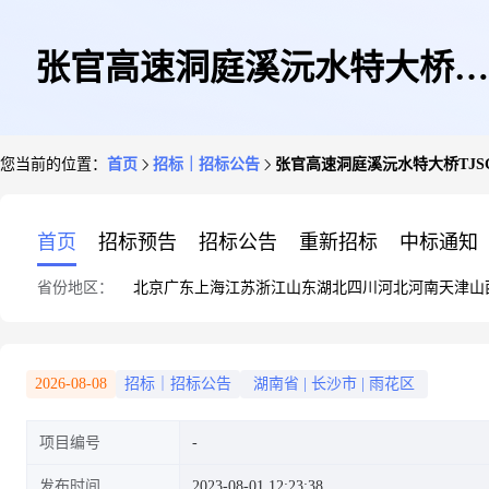
张官高速洞庭溪沅水特大桥
您当前的位置：
首页
招标｜招标公告
张官高速洞庭溪沅水特大桥TJ
TJSG标段锚碇地基基础检测技
首页
招标预告
招标公告
重新招标
中标通知
省份地区：
北京
广东
上海
江苏
浙江
山东
湖北
四川
河北
河南
天津
山
术服务招标公告
2026-08-08
招标｜招标公告
湖南省
|
长沙市
|
雨花区
项目编号
发布时间
2023-08-01 12:23:38