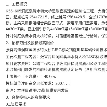
1
、工程概况
K55+605
洞庭溪沅水特大桥是张官高速的控制性工程，大桥
园，
起点桩号K54+721.5，终止桩号K56+428.5，全长1707
桥，主梁采用钢混组合梁截面形式，索塔采用门型索塔，承
4×30mT梁，官庄侧引桥为4×30mT梁+5×30mT梁+3×3
针对洞庭溪沅水特大桥特点，对锚碇地基基础进行检测，保
2
、招标范围及投标最高限价
张官高速洞庭溪沅水特大桥TJSG标段锚碇地基基础检测技
主要检测工程内容：
张官高速洞庭溪沅水特大桥TJSG标段
项目要求资质：
公路工程综合甲级试验检测资质和公路工程
术监督部门颁发的检验检测机构资质认定证书（含相应检测
上限总价（不含税）：
40
万元
投标单位注册资金最低要求：
200
万元
备注：
本项目适用6%增值税专用发票
3
、合格投标人的资格要求
3.1
资质要求