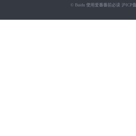
© Baidu
使用爱番番前必读
沪ICP备
NEW
HOT
暂时没有搜索结果…