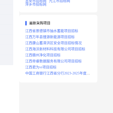
吉安市招标网
九江市招标网
萍乡市招标网
最新采购项目
江西省景德镇市抽水蓄能项目招标
江西万年县锂源新能源项目招标
江西康山蓄滞洪区安全项目招标情况
江西海沃新材料科技有限公司项目招标
江西赣州净化项目招标
江西帝睿数据服务有限公司项目招标
江西君为vr项目招标
中国工商银行江西省分行2023-2025年度补
充医疗保险项目招标公告