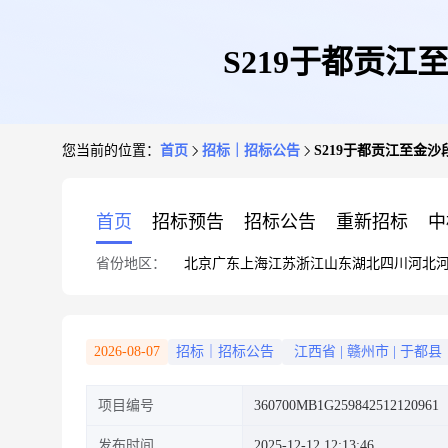
S219于都贡
您当前的位置：
首页
招标｜招标公告
S219于都贡江至金
首页
招标预告
招标公告
重新招标
中
省份地区：
北京
广东
上海
江苏
浙江
山东
湖北
四川
河北
2026-08-07
招标｜招标公告
江西省
|
赣州市
|
于都县
项目编号
360700MB1G259842512120961
发布时间
2025-12-12 12:13:46