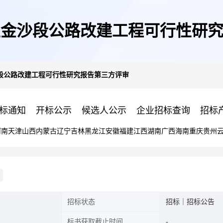
江至金沙段公路改建工程可行性研
沙段公路改建工程可行性研究报告第三方评审
标通知
开标公示
候选人公示
企业招标查询
招标
河南
天津
山西
内蒙古
辽宁
吉林
黑龙江
安徽
福建
江西
湖南
广西
海南
重庆
贵州
招标状态
招标｜招标公告
标书获取截止时间