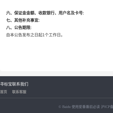
六、保证金金额、收款银行、用户名及卡号:
七、其他补充事宜:
八、公告期限:
自本公告发布之日起1个工作日。
寻标宝
联系我们
首页
联系客服
© Baidu
使用爱番番前必读
沪ICP备