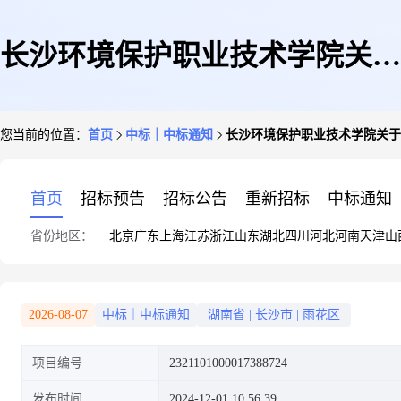
长沙环境保护职业技术学院关于
您当前的位置：
首页
中标｜中标通知
长沙环境保护职业技术学院关于
打印、复印服务的网上超市采购
首页
招标预告
招标公告
重新招标
中标通知
省份地区：
北京
广东
上海
江苏
浙江
山东
湖北
四川
河北
河南
天津
山
项目成交公告
2026-08-07
中标｜中标通知
湖南省
|
长沙市
|
雨花区
项目编号
2321101000017388724
发布时间
2024-12-01 10:56:39