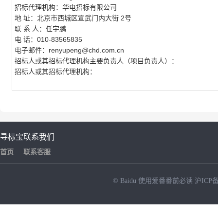
招标代理机构：华电招标有限公司
地 址：北京市西城区宣武门内大街 2号
联 系 人：任宇鹏
电 话：010-83565835
电子邮件：renyupeng@chd.com.cn
招标人或其招标代理机构主要负责人（项目负责人）：
招标人或其招标代理机构：
寻标宝
联系我们
首页
联系客服
© Baidu
使用爱番番前必读
沪ICP备
NEW
HOT