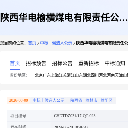
陕西华电榆横煤电有限责任公司
您当前的位置：
首页
中标｜候选人公示
陕西华电榆横煤电有限责任公
小纪汗煤矿项目工程小纪汗煤矿
首页
招标预告
招标公告
重新招标
中标通知
省份地区：
北京
广东
上海
江苏
浙江
山东
湖北
四川
河北
河南
天津
山
11223工作面煤层卸压解危钻孔
2026-08-09
中标｜候选人公示
陕西省
|
榆林市
|
榆阳区
项目编号
CHDTDZ031/17-QT-023
施工批次评标结果公示
发布时间
2024-06-29 18:46:47