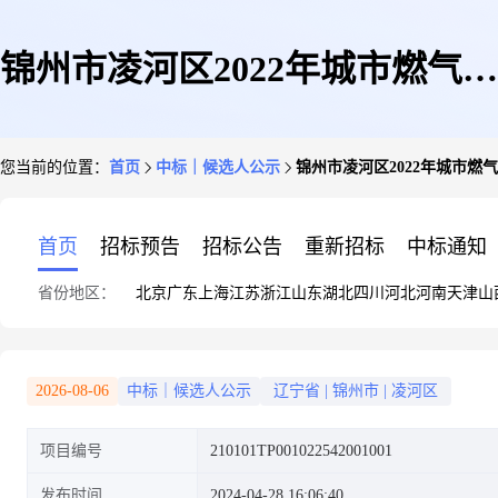
锦州市凌河区2022年城市燃气管
您当前的位置：
首页
中标｜候选人公示
锦州市凌河区2022年城市燃
道等老化更新改造(五片区)工程
首页
招标预告
招标公告
重新招标
中标通知
省份地区：
北京
广东
上海
江苏
浙江
山东
湖北
四川
河北
河南
天津
山
(燃气管网改造工程)总承包EPC
2026-08-06
中标｜候选人公示
辽宁省
|
锦州市
|
凌河区
项目编号
210101TP001022542001001
招标中标候选人公示
发布时间
2024-04-28 16:06:40