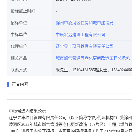
投标截止时间
招标单位
锦州市凌河区住房和城市建设局
中标单位
中晨宏远建设工程有限公司
代理单位
辽宁昱丰项目管理有限责任公司
相关产品
城市燃气管道等老化更新改造工程总承包
联系方式
朱先生：15104161585
赵女士：1584024466
正文内容
中标候选人结果公示
辽宁昱丰项目管理有限责任公司
（以下简称
“招标代理机构”）受
锦
凌河区2022年城市燃气管道等老化更新改造（五片区）工程（燃气管
1001
）进行国内公开招标。本项目的招标评标工作于
2024
年
04
月
24