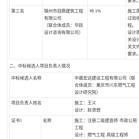
要求
%
第三名
锦州市冠鼎建筑工程
施工
98.1
有限公司
过验
（联合体成员：华跃
程。
设计咨询有限公司）
设计
关设
关文
要求
二、中标候选人项目负责人情况
中标候选人名称
中晨宏远建设工程有限公司（联
合体成员：重庆市川东燃气工程
设计研究院）
项目负责人姓名
施工：王义
设计：赵贤想
证书
1
名称
施工：注册二级建造师
·市政公用
工程
设计：燃气工程
·高级工程师