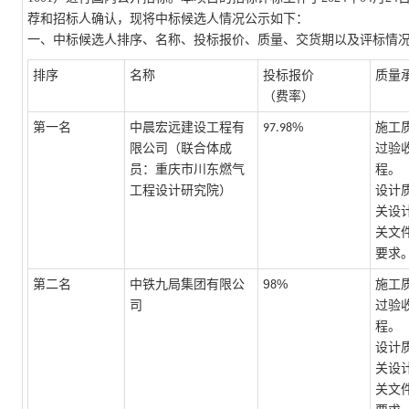
荐和招标人确认，现将中标候选人情况公示如下：
一、中标候选人排序、名称、投标报价、质量、交货期以及评标情
排序
名称
投标报价
质量
（费率）
%
第一名
中晨宏远建设工程有
施工
97.98
限公司（联合体成
过验
员：重庆市川东燃气
程。
工程设计研究院）
设计
关设
关文
要求
9
%
第二名
中铁九局集团有限公
施工
8
司
过验
程。
设计
关设
关文