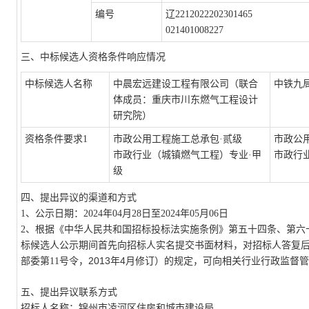
编号
辽
2212022202301465
021401008227
三、中标候选人资格条件响应情况
中标候选人名称
中晨宏远建设工程有限公司（联合
中铁九
体成员：重庆市川东燃气工程设计
研究院）
资格条件要求
1
市政公用工程施工总承包
·贰级
市政公
市政行业（城镇燃气工程）专业
·甲
市政行
级
四、提出异议的渠道和方式
1、公示日期：2024年0
4
月
28
日至
2024年0
5
月
06
日
2、根据《中华人民共和国招标投标法实施条例》第五十四条、第六
标候选人公示期间首先向招标人实名提交书面材料，对招标人答复
2013
4
部委第11号令，
年
月修订）的规定，可向相关行业行政监督管
五、提出异议联系方式
招标人名称：锦州市凌河区住房和城市建设局