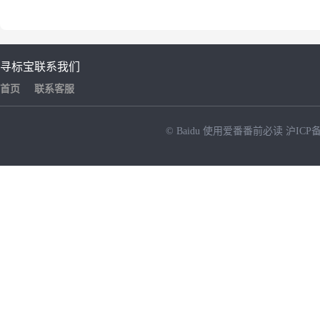
寻标宝
联系我们
首页
联系客服
© Baidu
使用爱番番前必读
沪ICP备
NEW
HOT